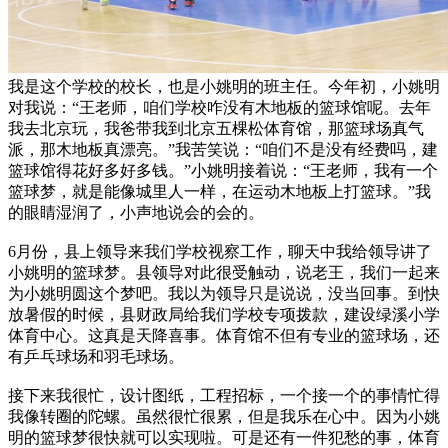
我是这个学校的校长，也是小姚明的班主任。今年初，小姚明
对我说：“王老师，咱们学校咋没有木地板的篮球馆呢。去年
我去北京玩，我爸带我到北京五棵松体育馆，那篮球场真气
派，那木地板真漂亮。”我苦笑说：“咱们不是没有经费吗，建
篮球馆得花好多好多钱。”小姚明接着说：“王老师，我有一个
篮球梦，就是能像城里人一样，在运动木地板上打篮球。”我
的眼睛湿润了，小声地说会的会的。
6月份，县上领导来我们学校视察工作，聊天中我给领导讲了
小姚明的篮球梦。县领导对此很受触动，说老王，我们一起来
为小姚明圆这个梦吧。我以为领导只是说说，没当回事。到快
放暑假的时候，县财政局给我们学校专项拨款，建设绿溪小学
体育中心。这真是天降喜事。体育馆不但有专业的篮球场，还
有乒乓球场和羽毛球场。
接下来我很忙，设计图纸，工程招标，一个接一个的事情忙得
我像转圈的陀螺。虽然很忙很累，但是我乐在心中。因为小姚
明的篮球梦很快就可以实现啦。可是还有一件犯愁的事，体育